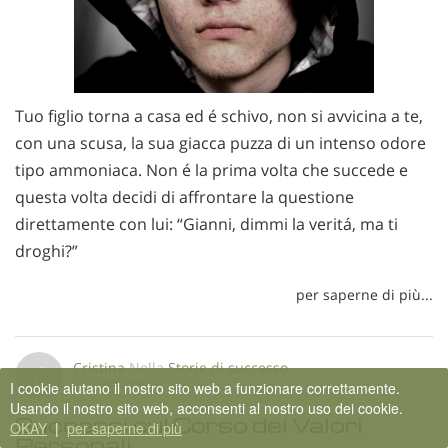
Tuo figlio torna a casa ed é schivo, non si avvicina a te,
con una scusa, la sua giacca puzza di un intenso odore
tipo ammoniaca. Non é la prima volta che succede e
questa volta decidi di affrontare la questione
direttamente con lui: “Gianni, dimmi la veritá, ma ti
droghi?”
per saperne di più...
Cristina
Nella
Storie di successo
C
26 settembre 2017
I cookie aiutano il nostro sito web a funzionare correttamente.
Usando il nostro sito web, acconsenti al nostro uso dei cookie.
Successi sul Corso dei Valori
OKAY
|
per saperne di più
Personali