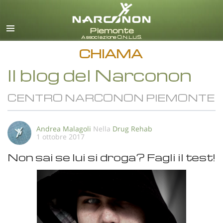
italiano
Tutte le zone/lingue
CHIAMA
Il blog del Narconon
CENTRO NARCONON PIEMONTE
Andrea Malagoli
Nella
Drug Rehab
1 ottobre 2017
Non sai se lui si droga? Fagli il test!