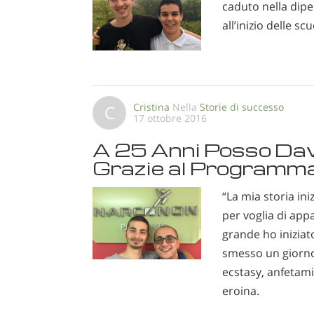
caduto nella dip
all’inizio delle sc
Cristina
Nella
Storie di successo
C
17 ottobre 2016
A 25 Anni Posso Davv
Grazie al Programm
“La mia storia ini
per voglia di ap
grande ho iniziat
smesso un giorno
ecstasy, anfetami
eroina.