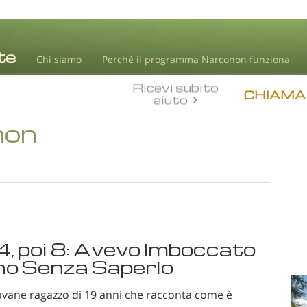
Chi siamo
Perché il programma Narconon funziona
Ricevi subito
CHIAMA
aiuto
non
 4, poi 8: Avevo Imboccato
rno Senza Saperlo
iovane ragazzo di 19 anni che racconta come è