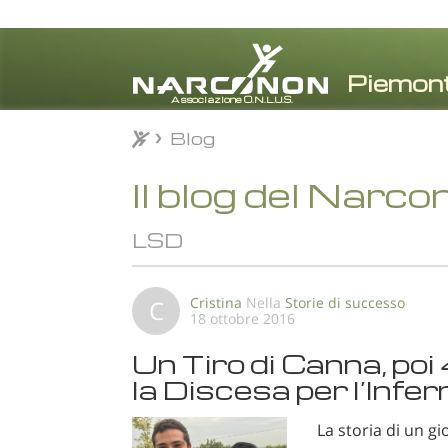
Blog
Blog
⨯
Il blog del Narco
LSD
Cristina
Nella
Storie di successo
C
18 ottobre 2016
Un Tiro di Canna, poi
la Discesa per l’Infe
La storia di un g