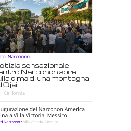
ntri Narconon
otizia sensazionale
entro Narconon apre
ulla cima di una montagna
 Ojai
i, California
augurazione del Narconon America
ina a Villa Victoria, Messico
tri Narconon
•
Villa Victoria, Messico