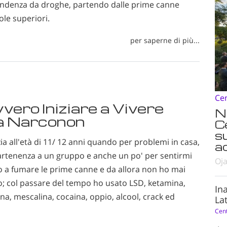
endenza da droghe, partendo dalle prime canne
uole superiori.
per saperne di più...
Ce
ero Iniziare a Vivere
N
a Narconon
C
s
zia all'età di 11/ 12 anni quando per problemi in casa,
ad
partenenza a un gruppo e anche un po' per sentirmi
Oja
o a fumare le prime canne e da allora non ho mai
; col passare del tempo ho usato LSD, ketamina,
In
na, mescalina, cocaina, oppio, alcool, crack ed
Lat
Cen