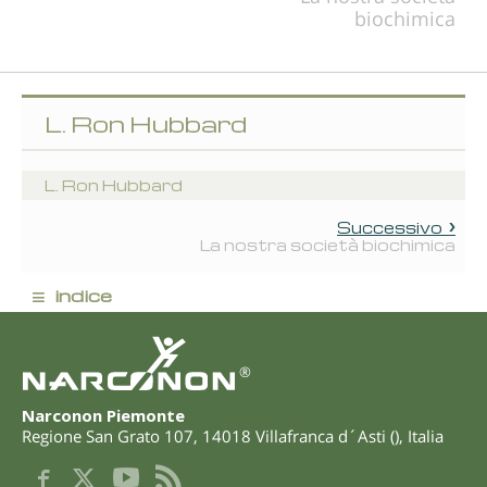
biochimica
L. Ron Hubbard
L. Ron Hubbard
Successivo
La nostra società biochimica
≡
indice
®
Narconon Piemonte
Regione San Grato 107
,
14018
Villafranca d´Asti
(
),
Italia