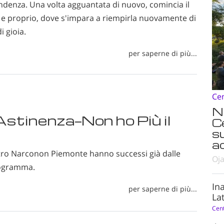
ndenza. Una volta agguantata di nuovo, comincia il
 proprio, dove s'impara a riempirla nuovamente di
i gioia.
per saperne di più...
Ce
N
Astinenza—Non ho Più il
C
s
ad
ntro Narconon Piemonte hanno successi già dalle
Oja
rogramma.
In
per saperne di più...
Lat
Cen