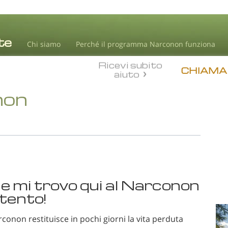
Chi siamo
Perché il programma Narconon funziona
Ricevi subito
CHIAMA
aiuto
non
he mi trovo qui al Narconon
tento!
onon restituisce in pochi giorni la vita perduta