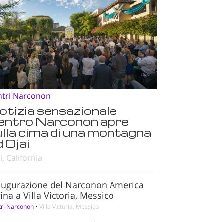
ntri Narconon
otizia sensazionale
entro Narconon apre
ulla cima di una montagna
 Ojai
i, California
augurazione del Narconon America
ina a Villa Victoria, Messico
tri Narconon
•
Villa Victoria, Messico