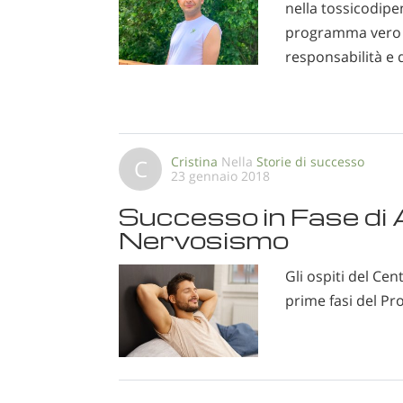
nella tossicodipe
programma vero e
responsabilità e d
Cristina
Nella
Storie di successo
C
23 gennaio 2018
Successo in Fase di 
Nervosismo
Gli ospiti del Ce
prime fasi del P