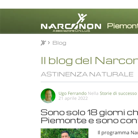
Blog
Blog
⨯
Il blog del Narco
ASTINENZA NATURALE
Ugo Ferrando
Nella
Storie di successo
21 aprile 2022
Sono solo 18 giorni c
Piemonte e sono con
Il programma Narc