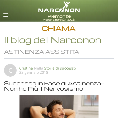
italiano
Tutte le zone/lingue
CHIAMA
Il blog del Narconon
ASTINENZA ASSISTITA
Cristina
Nella
Storie di successo
C
23 gennaio 2018
Successo in Fase di Astinenza—
Non ho Più il Nervosismo