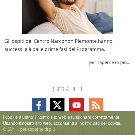
Gli ospiti del Centro Narconon Piemonte hanno
successi già dalle prime fasi del Programma.
per saperne di più...
SEGUICI
Follow
Follow
Follow
Follow
on
on
on
on
I cookie aiutano il nostro sito web a funzionare correttamente.
Facebook
X
YouTube
RSS
Usando il nostro sito web, acconsenti al nostro uso dei cookie.
OKAY
|
per saperne di più
NOTIZIE DAI CENTRI NARCONON