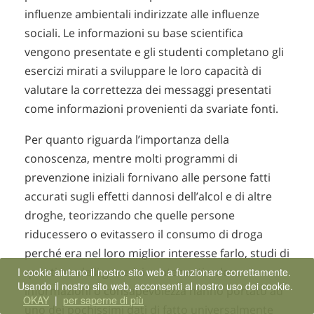
influenze ambientali indirizzate alle influenze
sociali. Le informazioni su base scientifica
vengono presentate e gli studenti completano gli
esercizi mirati a sviluppare le loro capacità di
valutare la correttezza dei messaggi presentati
come informazioni provenienti da svariate fonti.
Per quanto riguarda l’importanza della
conoscenza, mentre molti programmi di
prevenzione iniziali fornivano alle persone fatti
accurati sugli effetti dannosi dell’alcol e di altre
droghe, teorizzando che quelle persone
riducessero o evitassero il consumo di droga
perché era nel loro miglior interesse farlo, studi di
questi modelli generici contenenti solo
I cookie aiutano il nostro sito web a funzionare correttamente.
Usando il nostro sito web, acconsenti al nostro uso dei cookie.
informazioni o consapevolezza hanno portato ad
OKAY
|
per saperne di più
uno dei pochissimi dati di fatto universalmente