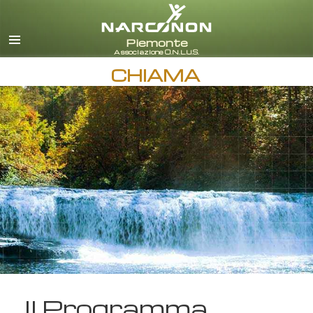
italiano
Tutte le zone/lingue
CHIAMA
Il Programma