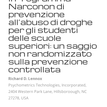
Narconon di
prevenzione
all’abuso di droghe
per gli studenti
delle scuole
superiori: un saggio
non randomizzato
sulla prevenzione
controllata
Richard D. Lennox
Psychometrics Technologies, Incorporated,
2404 Western Park Lane, Hillsboroough, NC
27278, USA