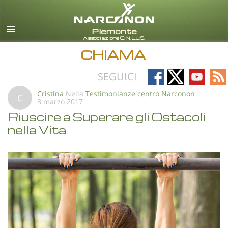
italiano
Tutte le zone/lingue
CHIAMA
Follow
Follow
Follow
Fo
SEGUICI
on
on
on
on
Cristina
Nella
Testimonianze centro Narconon
C
8 marzo 2017
Facebook
X
YouTub
RS
Riuscire a Superare gli Ostacoli
nella Vita