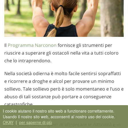
Il
Programma Narconon
fornisce gli strumenti per
riuscire a superare gli ostacoli nella vita a tutti coloro
che lo intraprendono.
Nella società odierna è molto facile sentirsi sopraffatti
e ricorrere a droghe e alcol per provare un minimo
sollievo. Tale sollievo però è solo momentaneo e l’uso e
abuso di tali sostanze può portare a conseguenze
catastrofiche.
I cookie aiutano il nostro sito web a funzionare correttamente.
Usando il nostro sito web, acconsenti al nostro uso dei cookie.
Il Programma Narconon invece mostra ai suoi ospiti
OKAY
|
per saperne di più
che ci sono modi migliori di affrontare le difficoltà e in