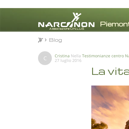
Blog
Blog
⨯
Cristina
Nella
Testimonianze centro 
C
27 luglio 2016
La vita