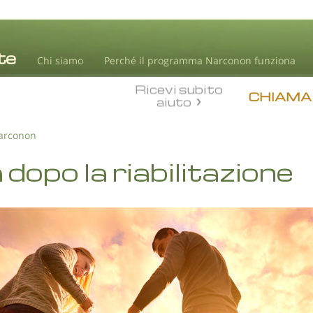
Chi siamo
Perché il programma Narconon funziona
Ricevi subito
CHIAMA
aiuto
Narconon
 dopo la riabilitazione