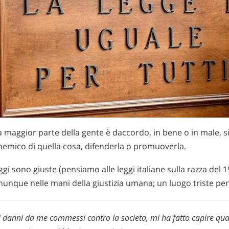
a maggior parte della gente è daccordo, in bene o in male, s
 nemico di quella cosa, difenderla o promuoverla.
i sono giuste (pensiamo alle leggi italiane sulla razza del 1
munque nelle mani della giustizia umana; un luogo triste per
 i danni da me commessi contro la societa, mi ha fatto capire qu