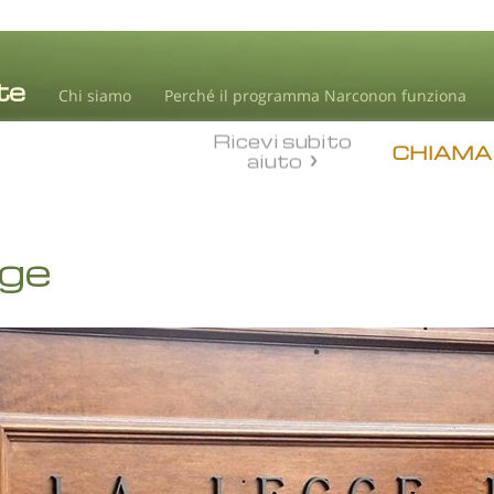
Chi siamo
Perché il programma Narconon funziona
Ricevi subito
CHIAMA
aiuto
gge