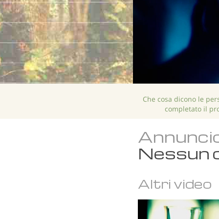
Che cosa dicono le pe
completato il p
Annuncio 
Nessun c
Altri video