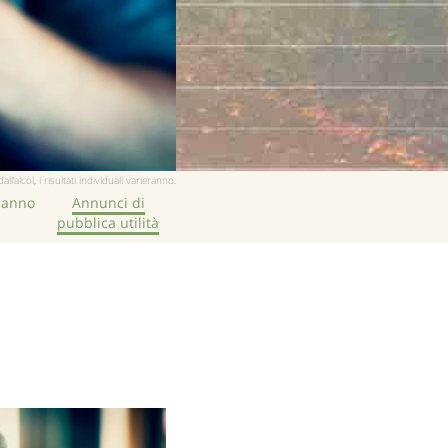
lcol, i risultati individuali varieranno.
hanno
Annunci di
pubblica utilità