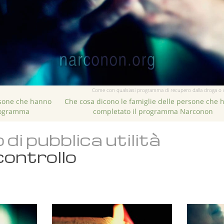
Come con qualsiasi programma di recupero dalla droga o dall’a
rsone che hanno
Che cosa dicono le famiglie delle persone che 
rogramma
completato il programma Narconon
di pubblica utilità
ontrollo