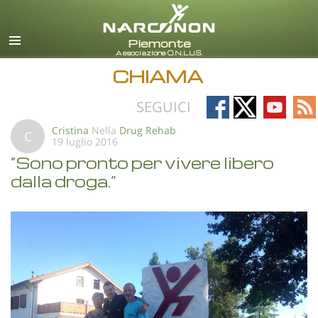
italiano
Tutte le zone/lingue
CHIAMA
Follow
Follow
Follow
Fo
SEGUICI
on
on
on
on
Cristina
Nella
Drug Rehab
C
19 luglio 2016
Facebook
X
YouTub
RS
“Sono pronto per vivere libero
dalla droga.”