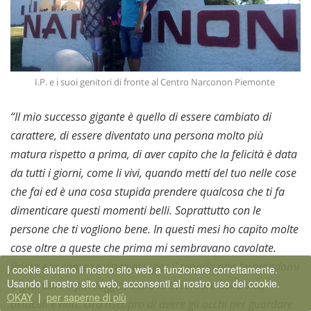
I.P. e i suoi genitori di fronte al Centro Narconon Piemonte
“Il mio successo gigante è quello di essere cambiato di
carattere, di essere diventato una persona molto più
matura rispetto a prima, di aver capito che la felicità è data
da tutti i giorni, come li vivi, quando metti del tuo nelle cose
che fai ed è una cosa stupida prendere qualcosa che ti fa
dimenticare questi momenti belli. Soprattutto con le
persone che ti vogliono bene. In questi mesi ho capito molte
cose oltre a queste che prima mi sembravano cavolate.
Prima era come se viaggiassi per il mondo non fermandomi
I cookie aiutano il nostro sito web a funzionare correttamente.
Usando il nostro sito web, acconsenti al nostro uso dei cookie.
a guardare il paesaggio, ossia le avventure della vita,
OKAY
|
per saperne di più
ostacoli e non. Ora riscopro di avere gli occhi per guardare