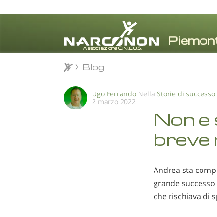
Blog
Blog
⨯
Ugo Ferrando
Nella
Storie di successo
2 marzo 2022
Non e 
breve 
Andrea sta comp
grande successo pe
che rischiava di 