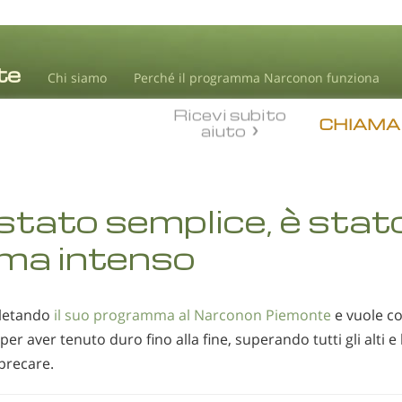
Chi siamo
Perché il programma Narconon funziona
Ricevi subito
CHIAMA
aiuto
stato semplice, è stat
ma intenso
letando
il suo programma al Narconon Piemonte
e vuole co
r aver tenuto duro fino alla fine, superando tutti gli alti e 
sprecare.